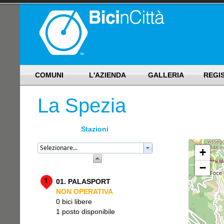
COMUNI
L'AZIENDA
GALLERIA
REGI
La Spezia
Stazioni
+
−
1
01. PALASPORT
NON OPERATIVA
0 bici libere
1 posto disponibile