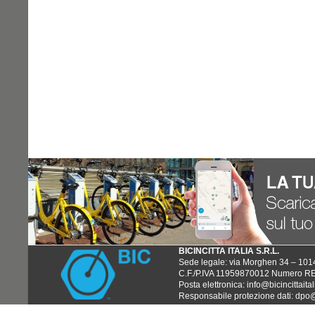
2 bici libere
8 posti disponibili
7
07. EUROPA
8 bici libere
1 posto disponibile
8
08. OSPEDALE
7 bici libere
8 posti disponibili
9
09. CONCORDIA
1 bici libera
3 posti disponibili
1 non attiva
10
10. TRIBUNALE
6 bici libere
2 posti disponibili