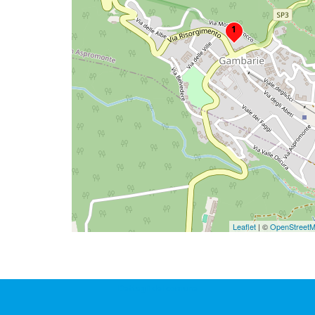
1
Leaflet
| ©
OpenStreet
Dettagli del comune