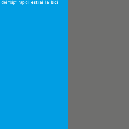
estrai la bici
 dei “bip” rapidi: