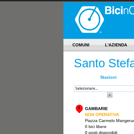
COMUNI
L'AZIENDA
Santo Stef
Stazioni
1
GAMBARIE
NON OPERATIVA
Piazza Carmelo Mangeru
0 bici libere
0 posti disponibili