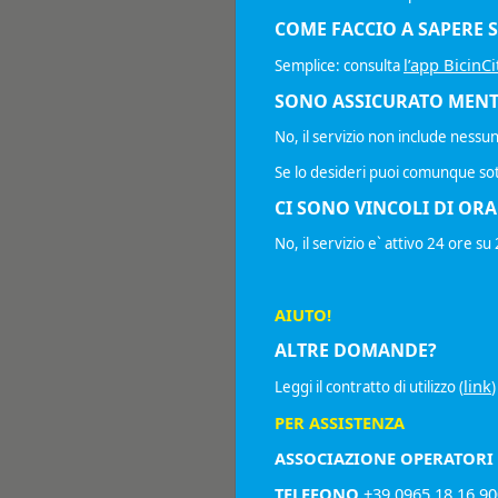
COME FACCIO A SAPERE S
l’app BicinCi
Semplice: consulta
SONO ASSICURATO MENT
No, il servizio non include nessu
Se lo desideri puoi comunque sot
CI SONO VINCOLI DI OR
No, il servizio e` attivo 24 ore su 
AIUTO!
ALTRE DOMANDE?
link
Leggi il contratto di utilizzo (
)
PER ASSISTENZA
ASSOCIAZIONE OPERATORI 
TELEFONO
+39 0965 18 16 90