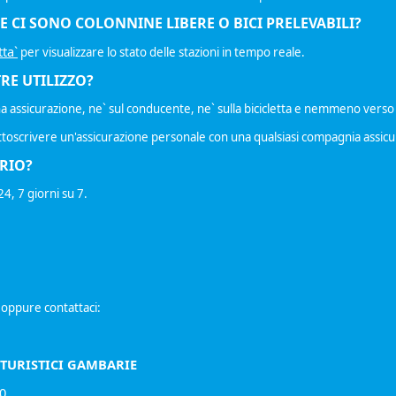
E CI SONO COLONNINE LIBERE O BICI PRELEVABILI?
tta`
per visualizzare lo stato delle stazioni in tempo reale.
RE UTILIZZO?
na assicurazione, ne` sul conducente, ne` sulla bicicletta e nemmeno verso 
toscrivere un'assicurazione personale con una qualsiasi compagnia assicu
ARIO?
24, 7 giorni su 7.
 oppure contattaci:
TURISTICI GAMBARIE
0