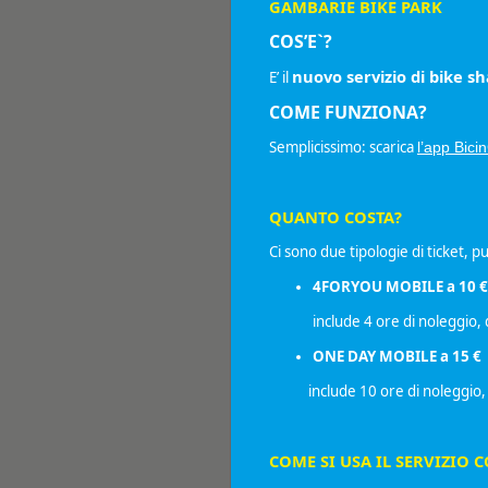
GAMBARIE
BIKE PARK
COS’E`?
nuovo servizio di bike sh
E’ il
COME FUNZIONA?
Semplicissimo: scarica
l’app Bicin
QUANTO COSTA?
Ci sono due tipologie di ticket, pu
4FORYOU MOBILE a 10 €
include 4 ore di noleggio, 
ONE DAY MOBILE a 15 €
include 10 ore di noleggio, da 
COME SI USA IL SERVIZIO C